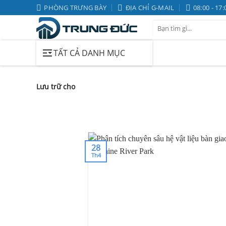
Bỏ
PHÒNG TRƯNG BÀY
ĐỊA CHỈ G-MAIL
08:00 - 17:
qua
Tìm
nội
kiếm:
dung
TẤT CẢ DANH MỤC
Lưu trữ cho
28
Th4