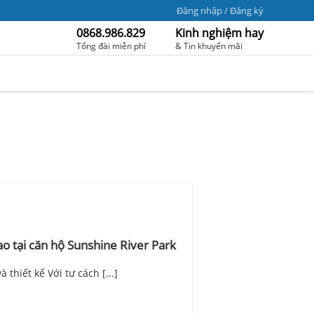
Đăng nhập / Đăng ký
0868.986.829
Kinh nghiệm hay
Tổng đài miễn phí
& Tin khuyến mãi
ao tại căn hộ Sunshine River Park
thiết kế Với tư cách [...]