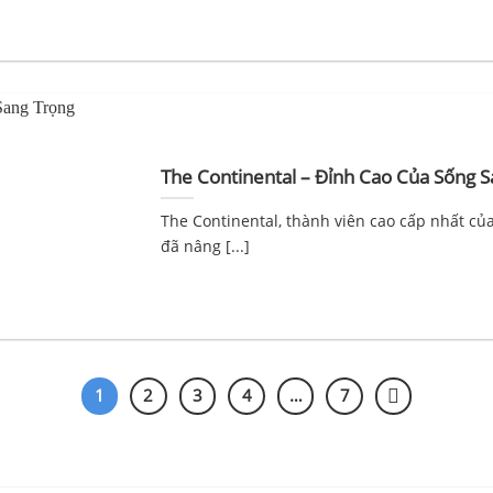
The Continental – Đỉnh Cao Của Sống 
The Continental, thành viên cao cấp nhất c
đã nâng [...]
1
2
3
4
…
7